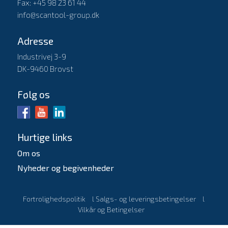
Fax: +45 98 23 61 44
info@scantool-group.dk
Adresse
Industrivej 3-9
DK-9460 Brovst
Følg os
Hurtige links
Om os
Nyheder og begivenheder
Fortrolighedspolitik
l
Salgs- og leveringsbetingelser
l
Vilkår og Betingelser