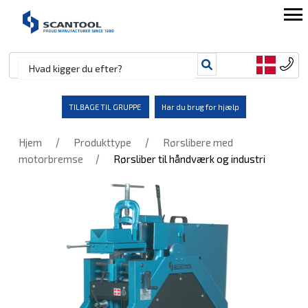
TILBAGE TIL GRUPPE
Har du brug for hjælp
/
/
Hjem
Produkttype
Rørslibere med
/
motorbremse
Rørsliber til håndværk og industri