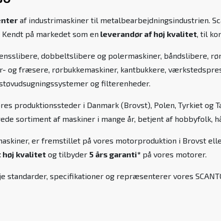
enter
af industrimaskiner til metalbearbejdningsindustrien. Sc
0. Kendt på markedet som en
leverandør af høj kvalitet
, til 
nsslibere, dobbeltslibere og polermaskiner, båndslibere, rør
- og fræsere, rørbukkemaskiner, kantbukkere, værkstedspress
 støvudsugningssystemer og filterenheder.
ores produktionssteder i Danmark (Brovst), Polen, Tyrkiet og
brede sortiment af maskiner i mange år, betjent af hobbyfolk, h
skiner, er fremstillet på vores motorproduktion i Brovst elle
høj kvalitet
og tilbyder
5 års garanti*
på vores motorer.
høje standarder, specifikationer og repræsenterer vores SCAN