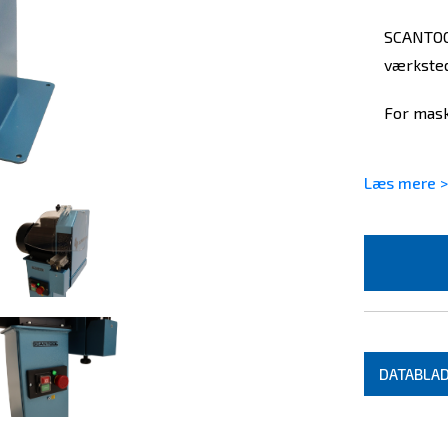
SCANTOOL
værksted
For mask
Læs mere >
DATABLA