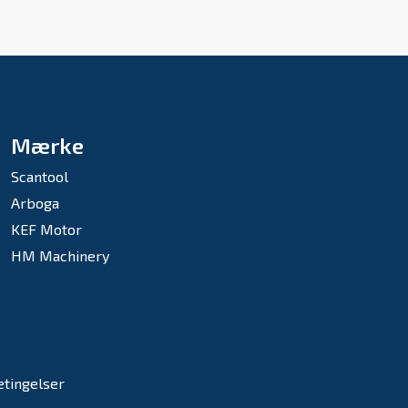
Mærke
Scantool
Arboga
KEF Motor
HM Machinery
etingelser