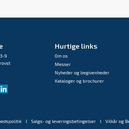
e
Hurtige links
 3-9
Om os
rovst
Messer
Nyheder og begivenheder
Kataloger og brochurer
hedspolitik
l
Salgs- og leveringsbetingelser
l
Vilkår og B