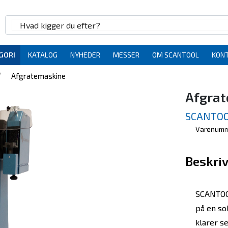
GORI
KATALOG
NYHEDER
MESSER
OM SCANTOOL
KON
/
Afgratemaskine
Afgrat
SCANTOO
Varenumm
Beskriv
SCANTOO
på en so
klarer s