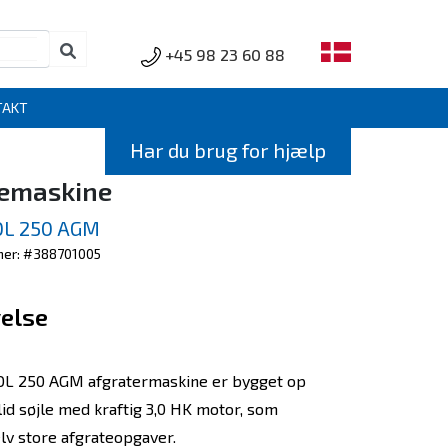
+45 98 23 60 88
TAKT
Har du brug for hjælp
emaskine
L 250 AGM
er: #388701005
else
L 250 AGM afgratermaskine er bygget op
lid søjle med kraftig 3,0 HK motor, som
elv store afgrateopgaver.