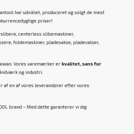
antool har udviklet, produceret og solgt de mest
konkurrencedygtige priser!
slibere, centerless slibemaskiner,
ere, foldemaskiner, pladesakse, pladevalser,
 Taiwan. Vores varemærker er
kvalitet, sans for
åndværk og industri.
r af en af vores leverandører efter vores
TOOL brand –
Med dette garanterer vi dig