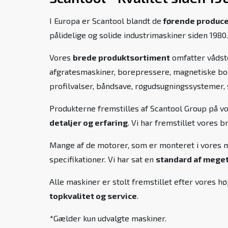
I Europa er Scantool blandt de
førende produc
pålidelige og solide industrimaskiner siden 198
Vores
brede produktsortiment
omfatter vådste
afgratesmaskiner, borepressere, magnetiske bor
profilvalser, båndsave, røgudsugningssystemer,
Produkterne fremstilles af Scantool Group på v
detaljer og erfaring
. Vi har fremstillet vores 
Mange af de motorer, som er monteret i vores ma
specifikationer. Vi har sat en
standard af meget 
Alle maskiner er stolt fremstillet efter vores 
topkvalitet og service
.
*Gælder kun udvalgte maskiner.