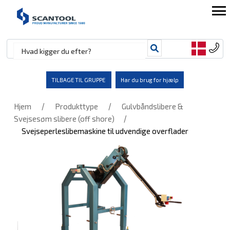
TILBAGE TIL GRUPPE
Har du brug for hjælp
/
/
Hjem
Produkttype
Gulvbåndslibere &
/
Svejsesøm slibere (off shore)
Svejseperleslibemaskine til udvendige overflader