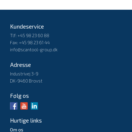
Kundeservice
Tlf: +45 98 23 60 88
Fax: +45 98 23 61 44
info@scantool-group.dk
Adresse
Industrivej 3-9
DK-9460 Brovst
Følg os
Hurtige links
Om os