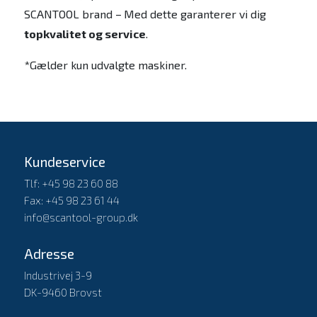
SCANTOOL brand –
Med dette garanterer vi dig
topkvalitet og service
.
*Gælder kun udvalgte maskiner.
Kundeservice
Tlf: +45 98 23 60 88
Fax: +45 98 23 61 44
info@scantool-group.dk
Adresse
Industrivej 3-9
DK-9460 Brovst