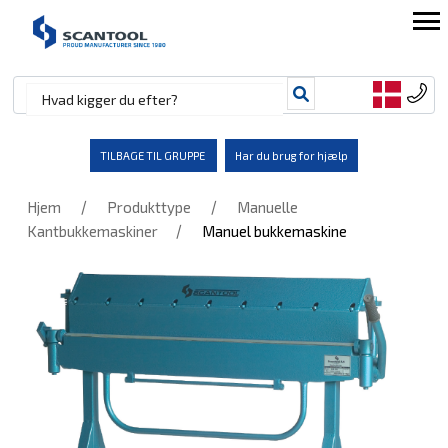
TILBAGE TIL GRUPPE
Har du brug for hjælp
/
/
Hjem
Produkttype
Manuelle
/
Kantbukkemaskiner
Manuel bukkemaskine