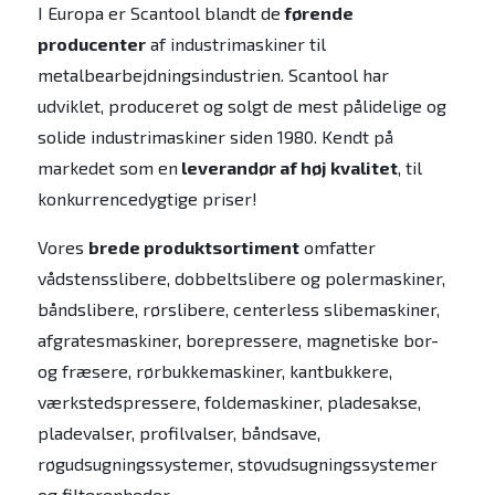
I Europa er Scantool blandt de
førende
producenter
af industrimaskiner til
metalbearbejdningsindustrien. Scantool har
udviklet, produceret og solgt de mest pålidelige og
solide industrimaskiner siden 1980. Kendt på
markedet som en
leverandør af høj kvalitet
, til
konkurrencedygtige priser!
Vores
brede produktsortiment
omfatter
vådstensslibere, dobbeltslibere og polermaskiner,
båndslibere, rørslibere, centerless slibemaskiner,
afgratesmaskiner, borepressere, magnetiske bor-
og fræsere, rørbukkemaskiner, kantbukkere,
værkstedspressere, foldemaskiner, pladesakse,
pladevalser, profilvalser, båndsave,
røgudsugningssystemer, støvudsugningssystemer
og filterenheder.