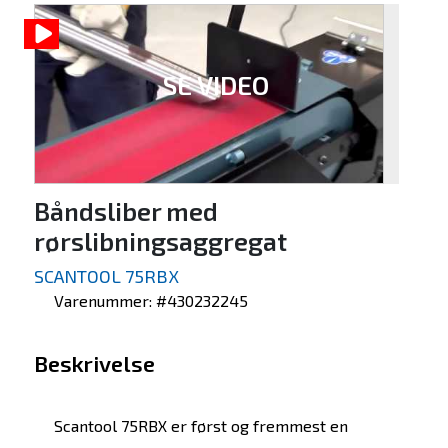
SE VIDEO
Båndsliber med
rørslibningsaggregat
SCANTOOL 75RBX
Varenummer: #430232245
Beskrivelse
Scantool 75RBX er først og fremmest en