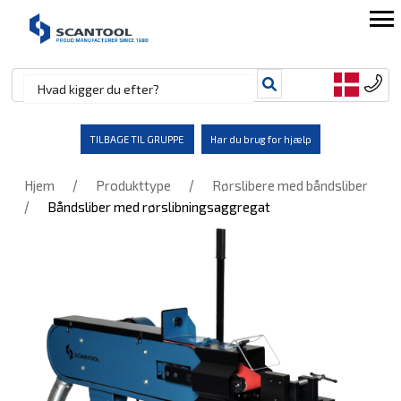
TILBAGE TIL GRUPPE
Har du brug for hjælp
/
/
Hjem
Produkttype
Rørslibere med båndsliber
/
Båndsliber med rørslibningsaggregat