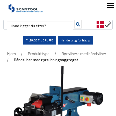
TILBAGE TIL GRUPPE
Har du brug for hjælp
/
/
Hjem
Produkttype
Rørslibere med båndsliber
/
Båndsliber med rørslibningsaggregat