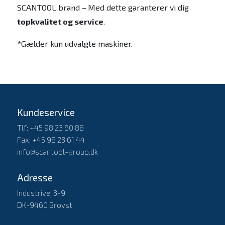
SCANTOOL brand –
Med dette garanterer vi dig
topkvalitet og service
.
*Gælder kun udvalgte maskiner.
Kundeservice
Tlf: +45 98 23 60 88
Fax: +45 98 23 61 44
info@scantool-group.dk
Adresse
Industrivej 3-9
DK-9460 Brovst