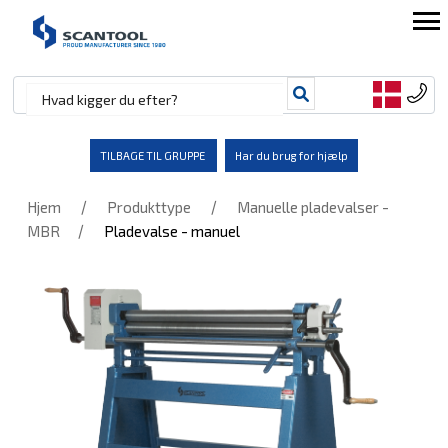
TILBAGE TIL GRUPPE
Har du brug for hjælp
/
/
Hjem
Produkttype
Manuelle pladevalser -
/
MBR
Pladevalse - manuel