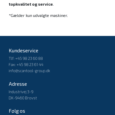
topkvalitet og service
.
*Gælder kun udvalgte maskiner.
Kundeservice
Tlf: +45 98 23 60 88
Fax: +45 98 23 61 44
info@scantool-group.dk
Adresse
Industrivej 3-9
DK-9460 Brovst
Følg os