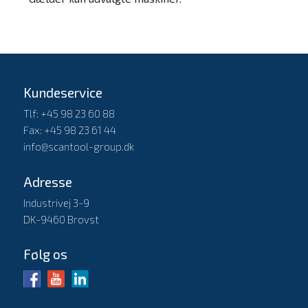
Kundeservice
Tlf: +45 98 23 60 88
Fax: +45 98 23 61 44
info@scantool-group.dk
Adresse
Industrivej 3-9
DK-9460 Brovst
Følg os