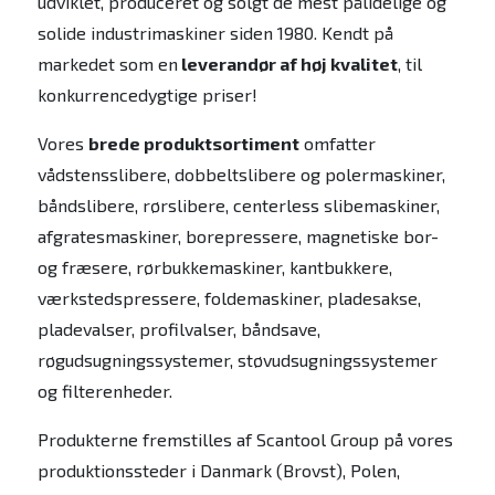
udviklet, produceret og solgt de mest pålidelige og
solide industrimaskiner siden 1980. Kendt på
markedet som en
leverandør af høj kvalitet
, til
konkurrencedygtige priser!
Vores
brede produktsortiment
omfatter
vådstensslibere, dobbeltslibere og polermaskiner,
båndslibere, rørslibere, centerless slibemaskiner,
afgratesmaskiner, borepressere, magnetiske bor-
og fræsere, rørbukkemaskiner, kantbukkere,
værkstedspressere, foldemaskiner, pladesakse,
pladevalser, profilvalser, båndsave,
røgudsugningssystemer, støvudsugningssystemer
og filterenheder.
Produkterne fremstilles af Scantool Group på vores
produktionssteder i Danmark (Brovst), Polen,