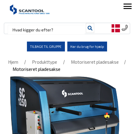
TILBAGE TIL GRUPPE
Har du brug for hjælp
/
/
/
Hjem
Produkttype
Motoriseret pladesakse
Motoriseret pladesakse