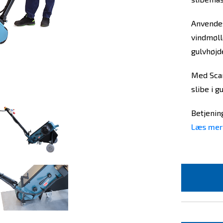
Anvendes
vindmølle
gulvhøjd
Med Scan
slibe i g
Betjenin
Læs mer