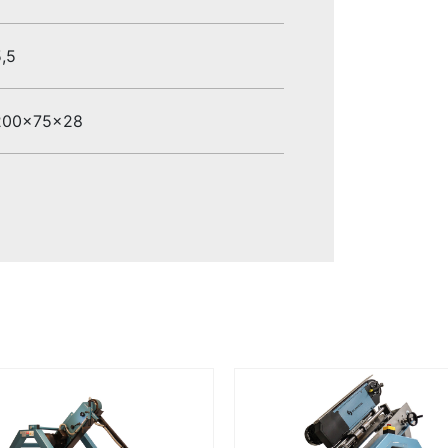
,5
200x75x28