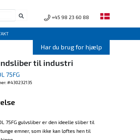
+45 98 23 60 88
TAKT
Har du brug for hjælp
dsliber til industri
L 75FG
er: #430232135
else
 75FG gulvsliber er den ideelle sliber til
 tunge emner, som ikke kan løftes hen til
kinen.