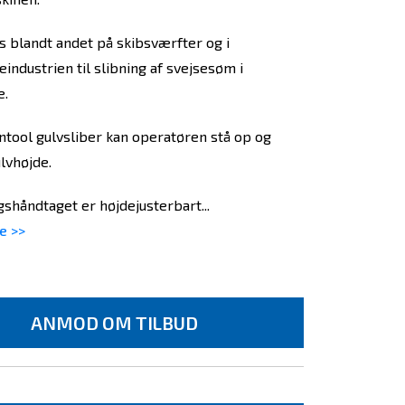
 blandt andet på skibsværfter og i
industrien til slibning af svejsesøm i
e.
tool gulvsliber kan operatøren stå op og
ulvhøjde.
gshåndtaget er højdejusterbart...
e >>
ANMOD OM TILBUD