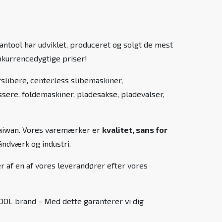
antool har udviklet, produceret og solgt de mest
konkurrencedygtige priser!
slibere, centerless slibemaskiner,
ere, foldemaskiner, pladesakse, pladevalser,
 Taiwan. Vores varemærker er
kvalitet, sans for
åndværk og industri.
r af en af vores leverandører efter vores
TOOL brand –
Med dette garanterer vi dig