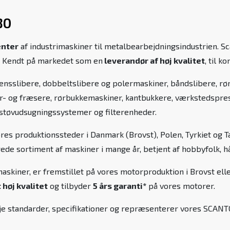
80
enter
af industrimaskiner til metalbearbejdningsindustrien. Sc
0. Kendt på markedet som en
leverandør af høj kvalitet
, til 
nsslibere, dobbeltslibere og polermaskiner, båndslibere, rør
- og fræsere, rørbukkemaskiner, kantbukkere, værkstedspress
 støvudsugningssystemer og filterenheder.
ores produktionssteder i Danmark (Brovst), Polen, Tyrkiet og
brede sortiment af maskiner i mange år, betjent af hobbyfolk, h
skiner, er fremstillet på vores motorproduktion i Brovst elle
høj kvalitet
og tilbyder
5 års garanti*
på vores motorer.
høje standarder, specifikationer og repræsenterer vores SCAN