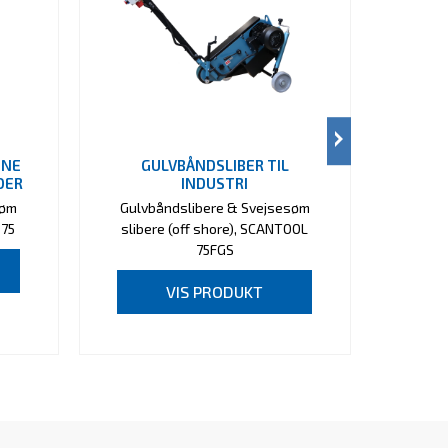
INE
GULVBÅNDSLIBER TIL
DER
INDUSTRI
søm
Gulvbåndslibere & Svejsesøm
 75
slibere (off shore), SCANTOOL
75FGS
VIS PRODUKT