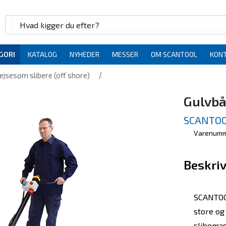
GORI
KATALOG
NYHEDER
MESSER
OM SCANTOOL
KON
/
ejsesøm slibere (off shore)
Gulvbån
SCANTOO
Varenumm
Beskriv
SCANTOOL
store og
slibemas