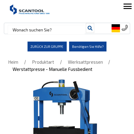
ZURÜCK ZUR GRUPPE
Benötigen Sie Hilfe?
/
/
/
Heim
Produktart
Werksattpressen
Werstattpresse - Manuelle Fussbedient