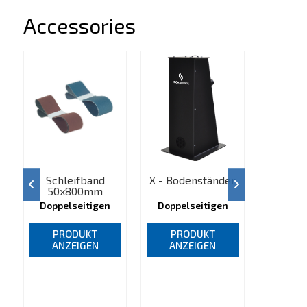
Accessories
Schleifband
X - Bodenständer
DG - 
50x800mm
Doppelseitigen
Doppelseitigen
Doppel
Schleifer, 0214***
Schleifer, 0202999
Schleife
PRODUKT
PRODUKT
PR
ANZEIGEN
ANZEIGEN
ANZ