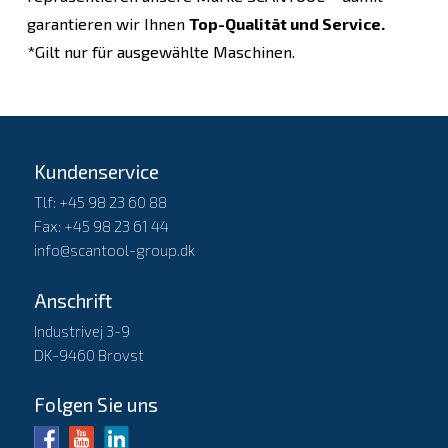
garantieren wir Ihnen
Top-Qualität und Service.
*Gilt nur für ausgewählte Maschinen.
Kundenservice
Tlf: +45 98 23 60 88
Fax: +45 98 23 61 44
info@scantool-group.dk
Anschrift
Industrivej 3-9
DK-9460 Brovst
Folgen Sie uns