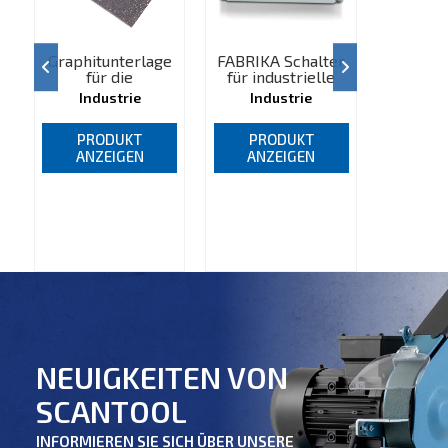
Graphitunterlage
FABRIKA Schalter
Absa
für die
für industrielle
Filte
industriellen
Bandschleifer
Cyklo
Industrie
Industrie
Ind
Bandschleifer
Bandschleifmaschinen,
Bandschleifmaschinen,
Bandschl
1
5
700
PRODUKT
PRODUKT
PR
ANZEIGEN
ANZEIGEN
ANZ
NEUIGKEITEN VON
SCANTOOL
INFORMIEREN SIE SICH ÜBER UNSERE