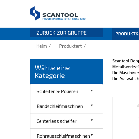
ZURÜCK ZUR GRUPPE
PRODUKTK
/
/
Heim
Produktart
Scantool Dopp
Wähle eine
Metallwerkstü
Die Maschinen
Kategorie
Die Auswahl h
Schleifen & Polieren
Bandschleifmaschinen
Centerless scheifer
Rohrausschleifmaschinen