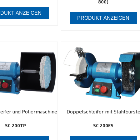
800)
DUKT ANZEIGEN
PRODUKT ANZEIGEN
eifer und Poliermaschine
Doppelschleifer mit Stahlbürst
SC 200TP
SC 200ES