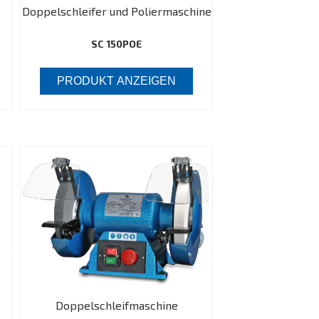
e
Doppelschleifer und Poliermaschine
SC 150POE
PRODUKT ANZEIGEN
Doppelschleifmaschine