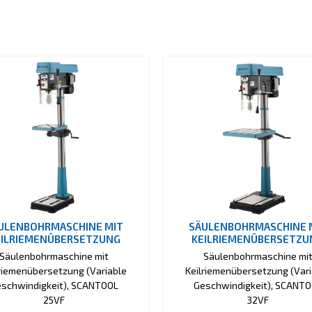
ULENBOHRMASCHINE MIT
SÄULENBOHRMASCHINE 
EILRIEMENÜBERSETZUNG
KEILRIEMENÜBERSETZU
Säulenbohrmaschine mit
Säulenbohrmaschine mi
lriemenübersetzung (Variable
Keilriemenübersetzung (Vari
schwindigkeit), SCANTOOL
Geschwindigkeit), SCANT
25VF
32VF