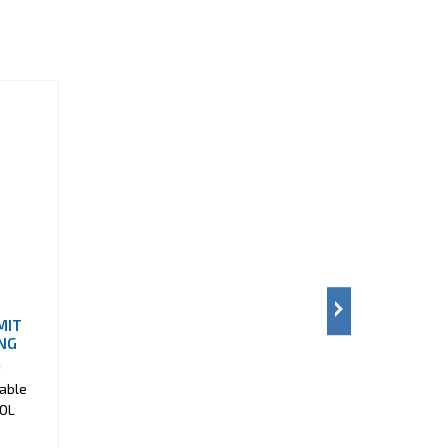
MIT
NG
t
able
OOL