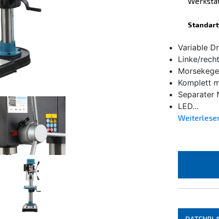
Werkstat
Standart
Variable D
Linke/rech
Morsekegel
Komplett m
Separater 
LED...
Weiterlese