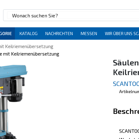
GORIE
KATALOG
NACHRICHTEN
MESSEN
WIR ÜBER UNS S
it Keilriemenübersetzung
e mit Keilriemenübersetzung
Säulen
Keilri
SCANTOO
Artikelnu
Beschr
SCANTOOL