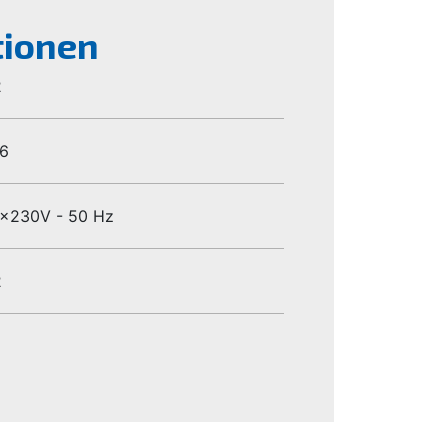
tionen
2
6
1x230V - 50 Hz
2