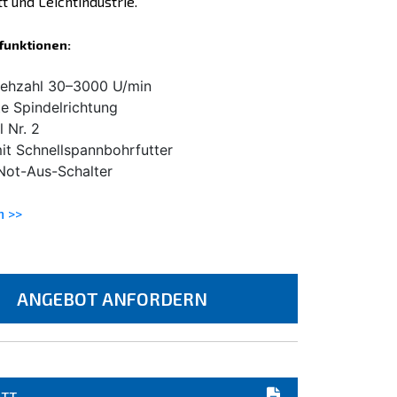
t und Leichtindustrie.
funktionen:
rehzahl 30–3000 U/min
te Spindelrichtung
 Nr. 2
it Schnellspannbohrfutter
Not-Aus-Schalter
n >>
ANGEBOT ANFORDERN