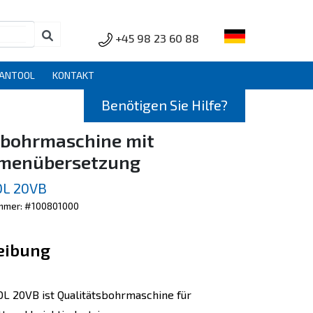
+45 98 23 60 88
CANTOOL
KONTAKT
Benötigen Sie Hilfe?
bohrmaschine mit
emenübersetzung
L 20VB
mmer: #100801000
eibung
 20VB ist Qualitätsbohrmaschine für