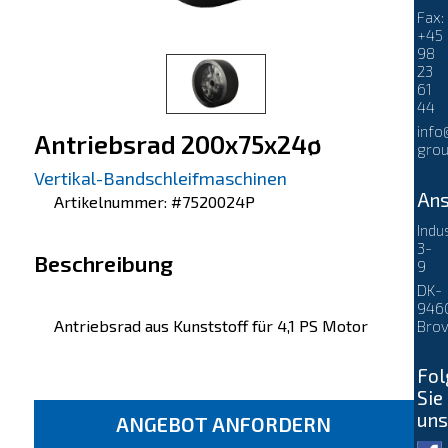
Fax:
+45
98
23
61
44
info
Antriebsrad 200x75x24ø
grou
Vertikal-Bandschleifmaschinen
Ans
Artikelnummer: #7520024P
Indu
3-
Beschreibung
9
DK-
946
Antriebsrad aus Kunststoff für 4,1 PS Motor
Brov
Fol
Sie
uns
ANGEBOT ANFORDERN