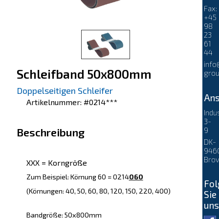
Fax:
+45
98
23
61
44
info
Schleifband 50x800mm
grou
Doppelseitigen Schleifer
Ans
Artikelnummer: #0214***
Indu
3-
9
Beschreibung
DK-
946
Brov
XXX = Korngröße
Zum Beispiel: Körnung 60 = 0214
060
Fol
(Körnungen: 40, 50, 60, 80, 120, 150, 220, 400)
Sie
uns
Bandgröße: 50x800mm