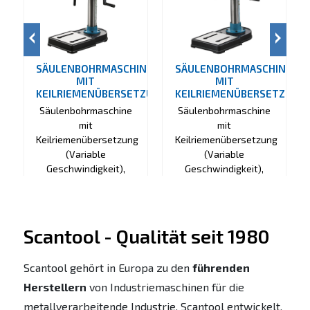
SÄULENBOHRMASCHINE
SÄULENBOHRMASCHINE
MIT
MIT
KEILRIEMENÜBERSETZUNG
KEILRIEMENÜBERSETZUNG
Säulenbohrmaschine
Säulenbohrmaschine
mit
mit
Keilriemenübersetzung
Keilriemenübersetzung
(Variable
(Variable
Geschwindigkeit),
Geschwindigkeit),
SCANTOOL 16VB
SCANTOOL 20VB
PRODUKT
PRODUKT
ANZEIGEN
ANZEIGEN
Scantool - Qualität seit 1980
Scantool gehört in Europa zu den
führenden
Herstellern
von Industriemaschinen für die
metallverarbeitende Industrie. Scantool entwickelt,