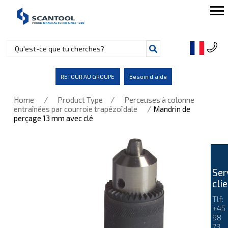
RETOUR AU GROUPE
Besoin d’aide
/
/
Home
Product Type
Perceuses à colonne
/
entraînées par courroie trapézoïdale
Mandrin de
perçage 13 mm avec clé
Ser
cli
Tlf:
+45
98
23