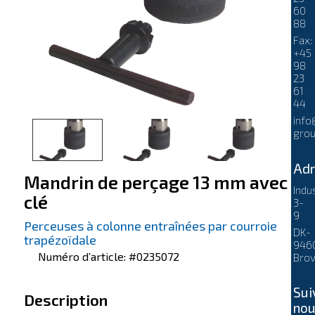
60
88
Fax:
+45
98
23
61
44
info
grou
Adr
Mandrin de perçage 13 mm avec
Indu
clé
3-
9
Perceuses à colonne entraînées par courroie
DK-
trapézoïdale
946
Numéro d’article: #0235072
Brov
Sui
Description
no