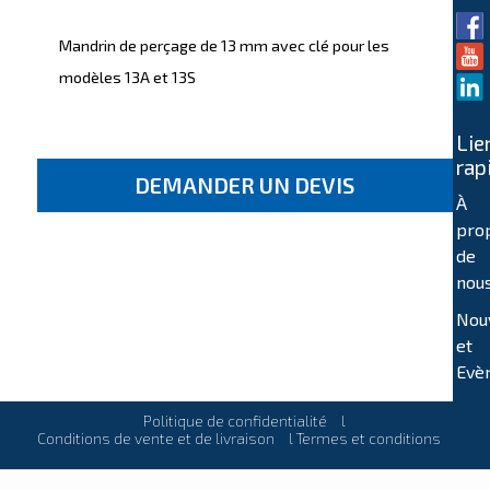
Mandrin de perçage de 13 mm avec clé pour les
modèles 13A et 13S
Lie
rap
DEMANDER UN DEVIS
À
pro
de
nou
Nou
et
Evè
Politique de confidentialité
l
Conditions de vente et de livraison
l
Termes et conditions