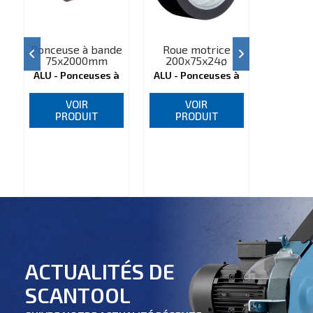
Ponceuse à bande
Roue motrice
Disque 
75x2000mm
200x75x24ø
200x
ALU - Ponceuses à
ALU - Ponceuses à
ALU - P
bande, 0217***
bande, 7520024
bande,
VOIR
VOIR
V
PRODUIT
PRODUIT
PR
ACTUALITÉS DE
SCANTOOL