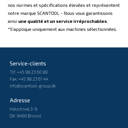
nos normes et spécifications élevées et représentent
notre marque SCANTOOL - Nous vous garantissons
ainsi
une qualité et un service irréprochables
.
*S'applique uniquement aux machines sélectionnées.
Service-clients
Tlf: +45 98 23 60 88
Fax: +45 98 23 61 44
info@scantool-group.dk
Adresse
Industrivej 3-9
DK-9460 Brovst