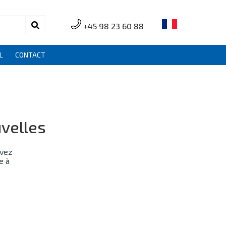
+45 98 23 60 88
L
CONTACT
uvelles
uvez
e à