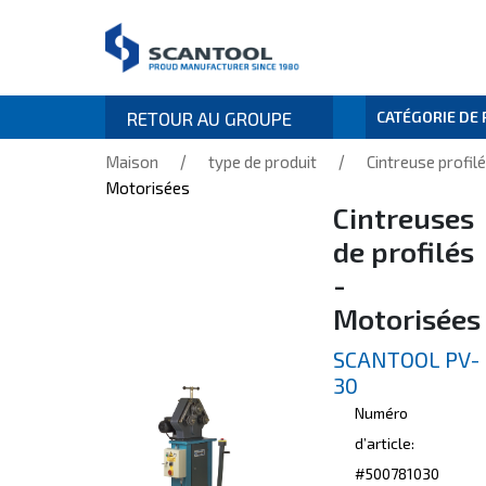
RETOUR AU GROUPE
CATÉGORIE DE
/
/
Maison
type de produit
Cintreuse profil
Motorisées
Cintreuses
de profilés
-
Motorisées
SCANTOOL PV-
30
Numéro
d’article:
#500781030