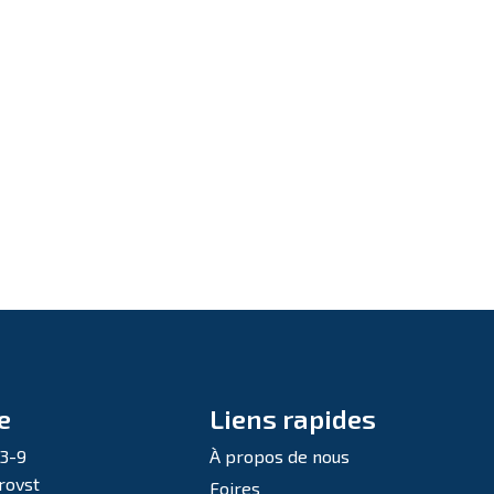
e
Liens rapides
 3-9
À propos de nous
rovst
Foires