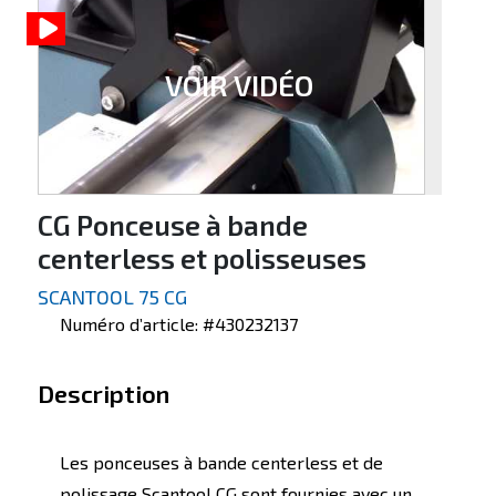
VOIR VIDÉO
CG Ponceuse à bande
centerless et polisseuses
SCANTOOL 75 CG
Numéro d’article: #430232137
Description
Les ponceuses à bande centerless et de
polissage Scantool CG sont fournies avec un