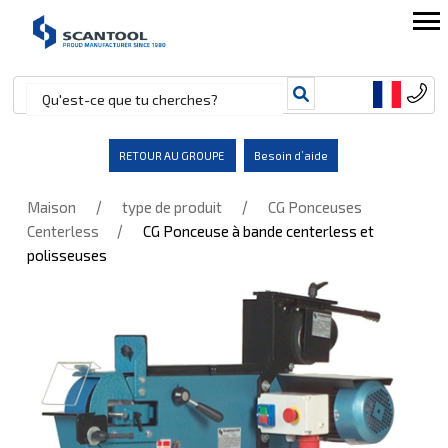
RETOUR AU GROUPE
Besoin d’aide
/
/
Maison
type de produit
CG Ponceuses
/
Centerless
CG Ponceuse à bande centerless et
polisseuses