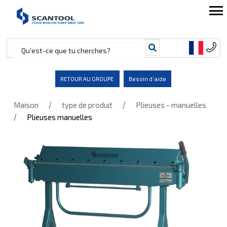
RETOUR AU GROUPE
Besoin d’aide
/
/
Maison
type de produit
Plieuses - manuelles
/
Plieuses manuelles