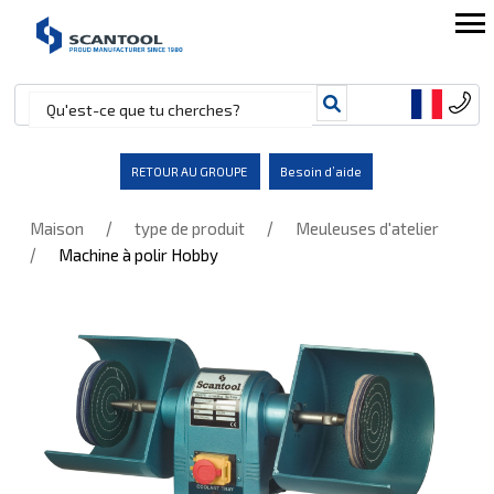
RETOUR AU GROUPE
Besoin d’aide
/
/
Maison
type de produit
Meuleuses d'atelier
/
Machine à polir Hobby