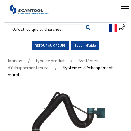
RETOUR AU GROUPE
Besoin d’aide
/
/
Maison
type de produit
Systèmes
/
d'échappement mural
Systèmes d'échappement
mural