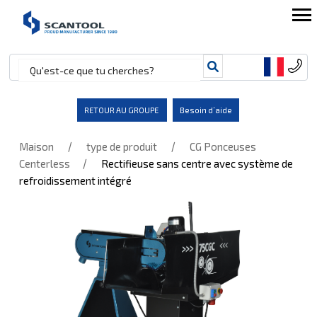
RETOUR AU GROUPE
Besoin d’aide
/
/
Maison
type de produit
CG Ponceuses
/
Centerless
Rectifieuse sans centre avec système de
refroidissement intégré