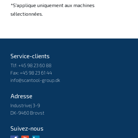
*S'applique uniquement aux machines
sélectionnées.
Service-clients
Tlf: +45 98 23 60 88
Fax: +45 98 23 61 44
info@scantool-group.dk
Adresse
Industrivej 3-9
DK-9460 Brovst
Suivez-nous