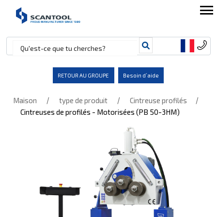
RETOUR AU GROUPE
Besoin d’aide
/
/
/
Maison
type de produit
Cintreuse profilés
Cintreuses de profilés - Motorisées (PB 50-3HM)